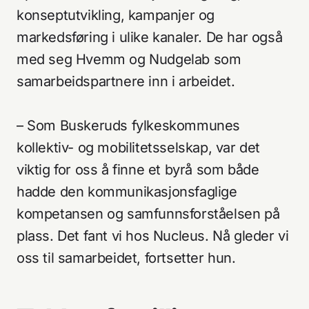
konseptutvikling, kampanjer og
markedsføring i ulike kanaler. De har også
med seg Hvemm og Nudgelab som
samarbeidspartnere inn i arbeidet.
– Som Buskeruds fylkeskommunes
kollektiv- og mobilitetsselskap, var det
Tjenester
Adresse
viktig for oss å finne et byrå som både
Arbeider
hadde den kommunikasjonsfaglige
Nucleus AS
Om oss
Apotekergata 12
kompetansen og samfunnsforståelsen på
0180 Oslo
Aktuelt
plass. Det fant vi hos Nucleus. Nå gleder vi
oss til samarbeidet, fortsetter hun.
Kontakt
+47 233 66 120
hei@nucleus.no