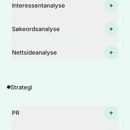
Kontakt
Interessentanalyse
+47 233 66 120
hei@nucleus.no
Søkeordsanalyse
Personvernerklæring
Kundeliste
Nettsideanalyse
Strategi
PR