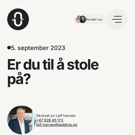
Kontakt oss
5. september 2023
Er du til
å stole
på?
Skrevet av Leif Iversen
+47 928 45 173
leif.iversen@publicis.no