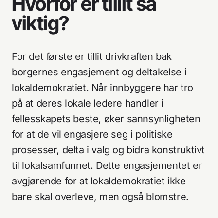
Hvorfor er tillit så
viktig?
For det første er tillit drivkraften bak
borgernes engasjement og deltakelse i
lokaldemokratiet. Når innbyggere har tro
på at deres lokale ledere handler i
Tjenester
Adresse
fellesskapets beste, øker sannsynligheten
Arbeider
Nucleus AS
for at de vil engasjere seg i politiske
Om oss
Apotekergata 12
0180 Oslo
prosesser, delta i valg og bidra konstruktivt
Aktuelt
til lokalsamfunnet. Dette engasjementet er
Kontakt
avgjørende for at lokaldemokratiet ikke
+47 233 66 120
hei@nucleus.no
bare skal overleve, men også blomstre.
Personvernerklæring