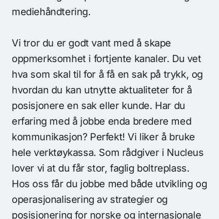
mediehåndtering.
Vi tror du er godt vant med å skape
oppmerksomhet i fortjente kanaler. Du vet
hva som skal til for å få en sak på trykk, og
hvordan du kan utnytte aktualiteter for å
posisjonere en sak eller kunde. Har du
erfaring med å jobbe enda bredere med
Tjenester
kommunikasjon? Perfekt! Vi liker å bruke
Adresse
Arbeider
hele verktøykassa. Som rådgiver i Nucleus
Nucleus AS
Om oss
Apotekergata 12
lover vi at du får stor, faglig boltreplass.
0180 Oslo
Aktuelt
Hos oss får du jobbe med både utvikling og
operasjonalisering av strategier og
Kontakt
posisjonering for norske og internasjonale
+47 233 66 120