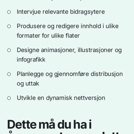
Tjenester
Adresse
Intervjue relevante bidragsytere
Arbeider
Nucleus AS
Om oss
Apotekergata 12
Produsere og redigere innhold i ulike
0180 Oslo
Aktuelt
formater for ulike flater
Kontakt
Designe animasjoner, illustrasjoner og
+47 233 66 120
hei@nucleus.no
infografikk
Personvernerklæring
Planlegge og gjennomføre distribusjon
Kundeliste
og uttak
Utvikle en dynamisk nettversjon
Dette må du ha i