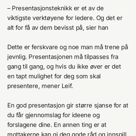
– Presentasjonsteknikk er et av de
viktigste verktøyene for ledere. Og det er
alt for få av dem bevisst på, sier han
Dette er ferskvare og noe man må trene på
jevnlig. Presentasjonen må tilpasses fra
gang til gang, og hvis du ikke øver er det
en tapt mulighet for deg som skal
Tjenester
Adresse
presentere, mener Leif.
Arbeider
Nucleus AS
Om oss
Apotekergata 12
0180 Oslo
En god presentasjon gir større sjanse for at
Aktuelt
du får gjennomslag for ideene og
Kontakt
forslagene dine. En annen ting er at
+47 233 66 120
mottakerne kan gi deg gode råd og innspill
hei@nucleus.no