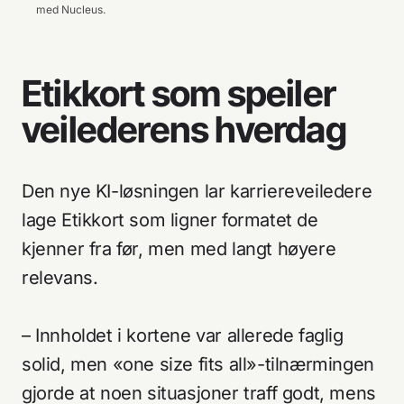
med Nucleus.
Etikkort som speiler
Tjenester
Adresse
veilederens hverdag
Arbeider
Nucleus AS
Om oss
Apotekergata 12
0180 Oslo
Aktuelt
Den nye KI-løsningen lar karriereveiledere
Kontakt
lage Etikkort som ligner formatet de
+47 233 66 120
kjenner fra før, men med langt høyere
hei@nucleus.no
relevans.
Personvernerklæring
Kundeliste
– Innholdet i kortene var allerede faglig
solid, men «one size fits all»-tilnærmingen
gjorde at noen situasjoner traff godt, mens