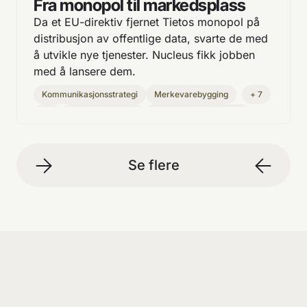
Fra monopol til markedsplass
Da et EU-direktiv fjernet Tietos monopol på
distribusjon av offentlige data, svarte de med
å utvikle nye tjenester. Nucleus fikk jobben
med å lansere dem.
Kommunikasjons­strategi
Merkevarebygging
+
7
PR
Søkeordsanalyse
Innholdsmarkedsføring­
Animasjon
Annonsering
Design
Foto
Se flere